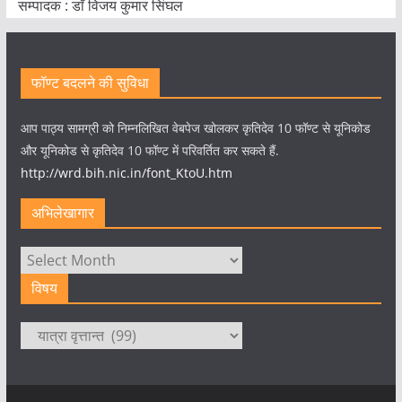
सम्पादक : डाॅ विजय कुमार सिंघल
फॉण्ट बदलने की सुविधा
आप पाठ्य सामग्री को निम्नलिखित वेबपेज खोलकर कृतिदेव 10 फॉण्ट से यूनिकोड
और यूनिकोड से कृतिदेव 10 फॉण्ट में परिवर्तित कर सकते हैं.
http://wrd.bih.nic.in/font_KtoU.htm
अभिलेखागार
अभिलेखागार
विषय
विषय